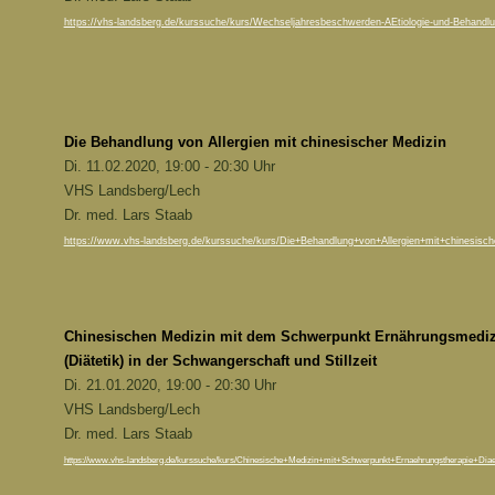
https://vhs-landsberg.de/kurssuche/kurs/Wechseljahresbeschwerden-AEtiologie-und-Behandlu
Die Behandlung von Allergien mit chinesischer Medizin
Di. 11.02.2020, 19:00 - 20:30 Uhr
VHS Landsberg/Lech
Dr. med. Lars Staab
https://www.vhs-landsberg.de/kurssuche/kurs/Die+Behandlung+von+Allergien+mit+chinesische
Chinesischen Medizin mit dem Schwerpunkt Ernährungsmediz
(Diätetik) in der Schwangerschaft und Stillzeit
Di. 21.01.2020, 19:00 - 20:30 Uhr
VHS Landsberg/Lech
Dr. med. Lars Staab
https://www.vhs-landsberg.de/kurssuche/kurs/Chinesische+Medizin+mit+Schwerpunkt+Ernaehrungstherapie+Diaete