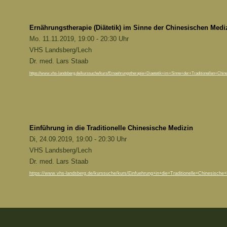
Ernährungstherapie (Diätetik) im Sinne der Chinesischen Medi
Mo. 11.11.2019, 19:00 - 20:30 Uhr
VHS Landsberg/Lech
Dr. med. Lars Staab
https://www.vhs-landsberg.de/kurssuche/kurs/Ernaehrungstherapie+Diaetetik+im+Sinne+der+Traditionellen+Chines
Einführung in die Traditionelle Chinesische Medizin
Di, 24.09.2019, 19:00 - 20:30 Uhr
VHS Landsberg/Lech
Dr. med. Lars Staab
https://www.vhs-landsberg.de/kurssuche/kurs/Einfuehrung+in+die+Traditionelle+Chinesische