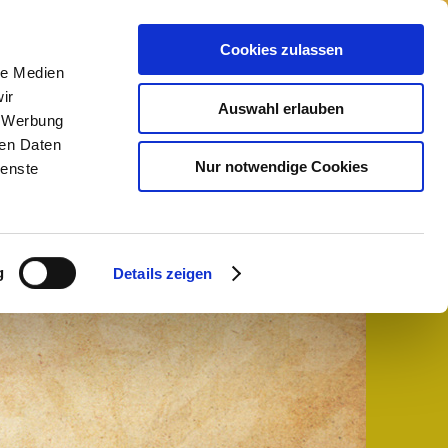
izin
Cookies zulassen
le Medien
ir
Auswahl erlauben
, Werbung
ren Daten
Nur notwendige Cookies
ienste
Kosten
Kontakt
Vorträge
g
Details zeigen