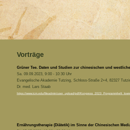
Vorträge
Grüner Tee. Daten und Studien zur chinesischen und westlich
Sa. 09.09.2023, 9:00 - 10:30 Uhr
Evangelische Akademie Tutzing,
Schloss-Straße 2+4, 82327 Tutzi
Dr. med. Lars Staab
https://www.tcm.edu/fileadmin/user_upload/pdf/Kongress_2023_Programmheft_lowr
Ernährungstherapie (Diätetik) im Sinne der Chinesischen Medi