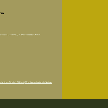
zin
ischen+Medizin/nr/Q3815/bereich/details/#inhalt
+Medizin+TCM+NEU/nr/Q3814/bereich/details/#inhalt