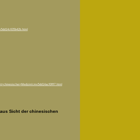
mx5dd14c635b42b.html
it+chinesischer+Medizin/cmx5dd14acf0fff7.html
aus Sicht der chinesischen