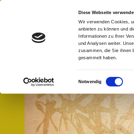
Pra
Diese Webseite verwende
Wir verwenden Cookies, um
anbieten zu können und di
Informationen zu Ihrer Ve
und Analysen weiter. Unse
zusammen, die Sie ihnen b
Start
Aktuelles
Praxisphilo
gesammelt haben.
Anfahrt
Datenschutzerkläru
Einwilligungsauswahl
Notwendig