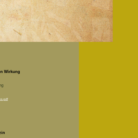
en Wirkung
ng
es.pdf
zin