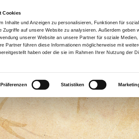
xis für Traditionelle Chinesische Med
t Cookies
 Inhalte und Anzeigen zu personalisieren, Funktionen für sozia
Dr. med. Lars Staab
e Zugriffe auf unsere Website zu analysieren. Außerdem geben w
rwendung unserer Website an unsere Partner für soziale Medien
中醫師 史纳思
re Partner führen diese Informationen möglicherweise mit weite
ereitgestellt haben oder die sie im Rahmen Ihrer Nutzung der D
sophie
Dr. Staab
Diagnostik
Therapien
Indikationen
ng
Impressum
Präferenzen
Statistiken
Marketin