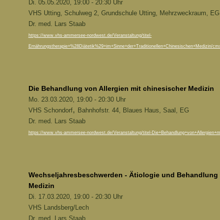
Di. 05.05.2020, 19:00 - 20:30 Uhr
VHS Utting, Schulweg 2, Grundschule Utting, Mehrzweckraum, EG
Dr. med. Lars Staab
https://www.vhs-ammersee-nordwest.de/Veranstaltung/titel-
Ernährungstherapie+%28Diätetik%29+im+Sinne+der+Traditionellen+Chinesischen+Medizin/c
Die Behandlung von Allergien mit chinesischer Medizin
Mo. 23.03.2020, 19:00 - 20:30 Uhr
,
VHS Schondorf
Bahnhofstr. 44, Blaues Haus, Saal, EG
Dr. med. Lars Staab
https://www.vhs-ammersee-nordwest.de/Veranstaltung/titel-Die+Behandlung+von+Allergien+m
Wechseljahresbeschwerden - Ätiologie und Behandlung 
Medizin
Di. 17.03.2020, 19:00 - 20:30 Uhr
VHS Landsberg/Lech
Dr. med. Lars Staab