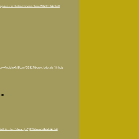
ng-aus-Sicht-der-chinesischen-M/R3816#inhalt
r+Medizin+NEU/nr/Q3817/bereich/details/#inhalt
in
tik+in+der+Schwang/nr/Q3816/bereich/details/#inhalt