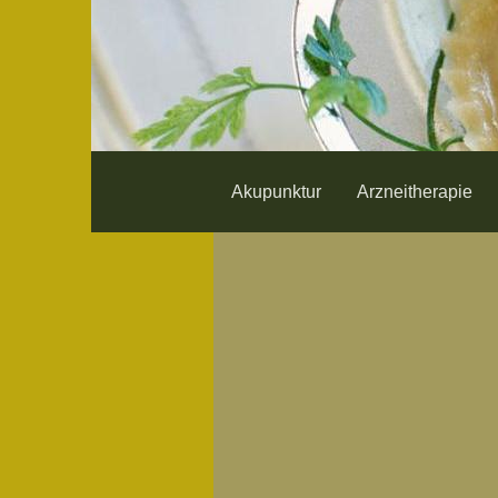
Akupunktur
Arzneitherapie