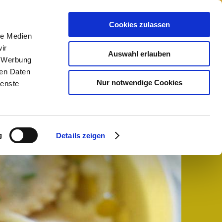
izin
Cookies zulassen
le Medien
ir
Auswahl erlauben
, Werbung
ren Daten
Nur notwendige Cookies
ienste
Kosten
Kontakt
Vorträge
g
Details zeigen