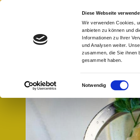
Pra
Diese Webseite verwende
Wir verwenden Cookies, um
anbieten zu können und di
Informationen zu Ihrer Ve
und Analysen weiter. Unse
zusammen, die Sie ihnen b
Start
Aktuelles
Praxisphilo
gesammelt haben.
Anfahrt
Datenschutzerkläru
Einwilligungsauswahl
Notwendig