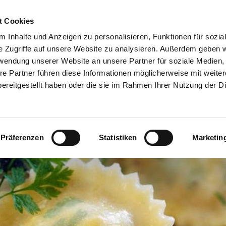
xis für Traditionelle Chinesische Med
t Cookies
 Inhalte und Anzeigen zu personalisieren, Funktionen für sozia
Dr. med. Lars Staab
e Zugriffe auf unsere Website zu analysieren. Außerdem geben w
rwendung unserer Website an unsere Partner für soziale Medien
中醫師 史纳思
re Partner führen diese Informationen möglicherweise mit weite
ereitgestellt haben oder die sie im Rahmen Ihrer Nutzung der D
sophie
Dr. Staab
Diagnostik
Therapien
Indikationen
ng
Impressum
Präferenzen
Statistiken
Marketin